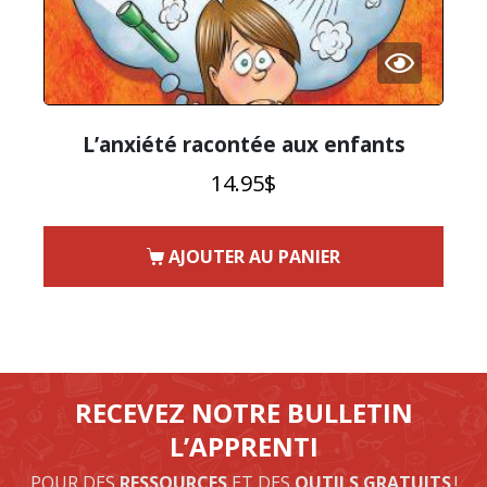
L’anxiété racontée aux enfants
14.95
$
AJOUTER AU PANIER
RECEVEZ NOTRE BULLETIN
L’APPRENTI
POUR DES
RESSOURCES
ET DES
OUTILS GRATUITS
!