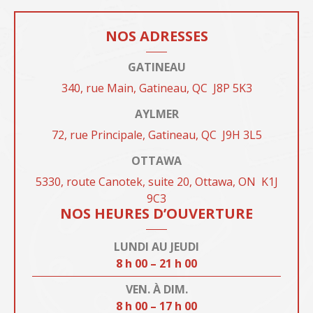
NOS ADRESSES
GATINEAU
340, rue Main, Gatineau, QC
J8P 5K3
AYLMER
72, rue Principale, Gatineau, QC
J9H
3L5
OTTAWA
5330, route Canotek, suite 20, Ottawa, ON
K1J
9C3
NOS HEURES D’OUVERTURE
LUNDI AU JEUDI
8 h 00 – 21 h 00
VEN. À DIM.
8 h 00 – 17 h 00